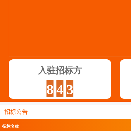
司
建
材
电
商
交
入驻招标方
易
8
4
3
平
台
招标公告
招标名称