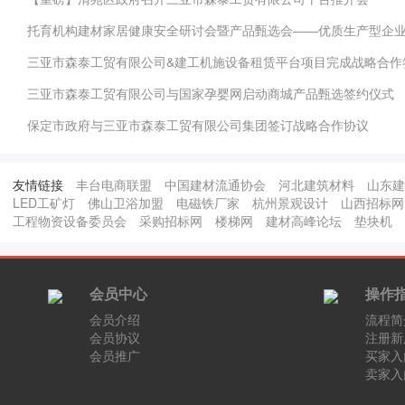
托育机构建材家居健康安全研讨会暨产品甄选会——优质生产型企
三亚市森泰工贸有限公司&建工机施设备租赁平台项目完成战略合作
三亚市森泰工贸有限公司与国家孕婴网启动商城产品甄选签约仪式
保定市政府与三亚市森泰工贸有限公司集团签订战略合作协议
友情链接
丰台电商联盟
中国建材流通协会
河北建筑材料
山东建
LED工矿灯
佛山卫浴加盟
电磁铁厂家
杭州景观设计
山西招标网
工程物资设备委员会
采购招标网
楼梯网
建材高峰论坛
垫块机
会员中心
操作
会员介绍
流程简
会员协议
注册新
会员推广
买家入
卖家入