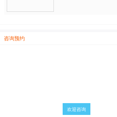
咨询预约
装配式项目咨询服务
装配式项目建造速度快，耗时短，节约
欢迎咨询