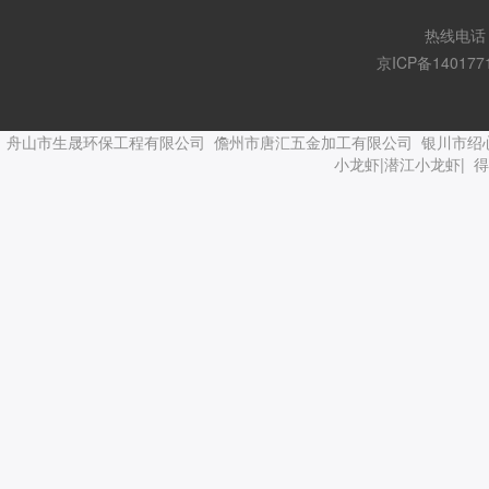
热线电话：
京ICP备140177
舟山市生晟环保工程有限公司
儋州市唐汇五金加工有限公司
银川市绍
小龙虾|潜江小龙虾|
得